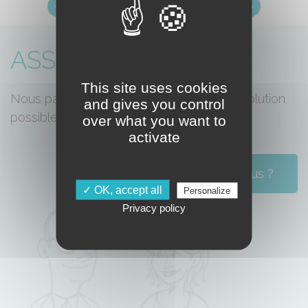
« Page précédente
Page suivante »
ASSOLEM
This site uses cookies
Nous partageons l'idée qu'il n'y a pas d'évolution
and gives you control
possible sans liberté d'essayer.
over what you want to
activate
Qui sommes-nous ?
✓ OK, accept all
Personalize
Privacy policy