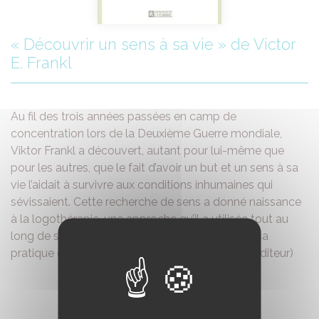
« Découvrir un sens à sa vie » de Victor
E. Frankl
Au fil des trois années passées en camp de
concentration lors de la Deuxième Guerre mondiale,
Viktor Frankl a découvert, autant pour lui-même que
pour les autres, que le fait d’avoir un but et un sens à sa
vie l’aidait à survivre aux conditions inhumaines qui
sévissaient. Cette recherche de sens a donné naissance
à la logothérapie, une approche qu’il a utilisée tout au
long de sa vie en captivité et, par la suite, dans sa
pratique comme psychiatre. (Présentation de l’éditeur)