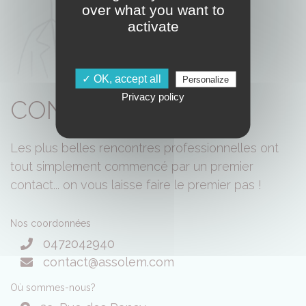
over what you want to
activate
✓ OK, accept all
Personalize
Privacy policy
CONTACTEZ-NOUS
Les plus belles rencontres professionnelles ont
tout simplement commencé par un premier
contact... on vous laisse faire le premier pas !
Nos coordonnées
0472042940
contact@assolem.com
Où sommes-nous?