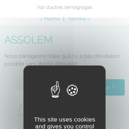
Voir d'autres témoignages
« Martine
|
Yasmina »
ASSOLEM
Nous partageons l'idée qu'il n'y a pas d'évolution
possible sans liberté d'essayer.
Qui sommes-nous ?
This site uses cookies
and gives you control