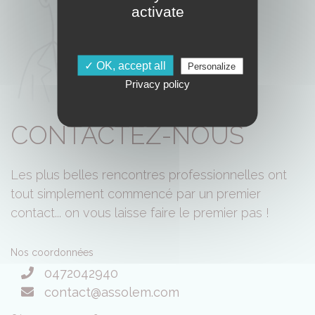
activate
✓ OK, accept all
Personalize
Privacy policy
CONTACTEZ-NOUS
Les plus belles rencontres professionnelles ont
tout simplement commencé par un premier
contact... on vous laisse faire le premier pas !
Nos coordonnées
0472042940
contact@assolem.com